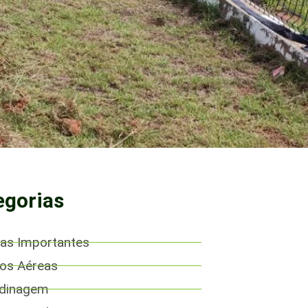
egorias
as Importantes
os Aéreas
rdinagem