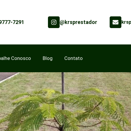
99777-7291
@krsprestador
krs
balhe Conosco
Blog
Contato