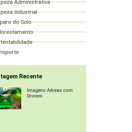
peza Administrativa
peza Industrial
paro do Solo
lorestamento
tentabilidade
nsporte
tagem Recente
Imagens Aéreas com
Drones