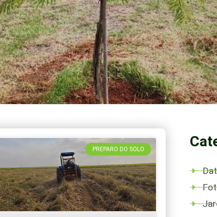
Cat
PREPARO DO SOLO
Dat
Fot
Ja