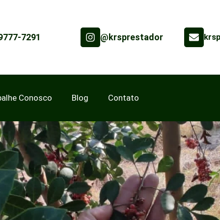
99777-7291
@krsprestador
krs
balhe Conosco
Blog
Contato