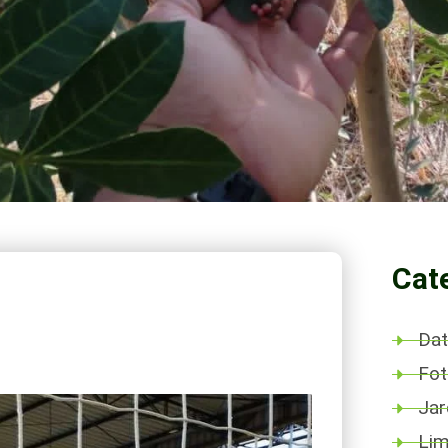
Cat
Dat
Fot
Ja
Lim