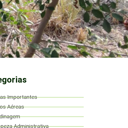
egorias
as Importantes
os Aéreas
rdinagem
peza Administrativa