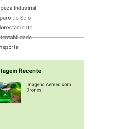
peza Industrial
paro do Solo
lorestamento
tentabilidade
nsporte
tagem Recente
Imagens Aéreas com
Drones