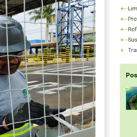
Lim
Pre
Ref
Sus
Tra
Pos